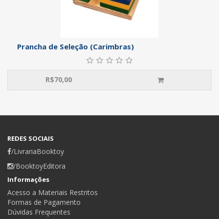
Prancha de Seleção (Carimbras)
R$
70,00
REDES SOCIAIS
/LivrariaBooktoy
/BooktoyEditora
Informações
Acesso a Materiais Restritos
Formas de Pagamento
Dúvidas Frequentes