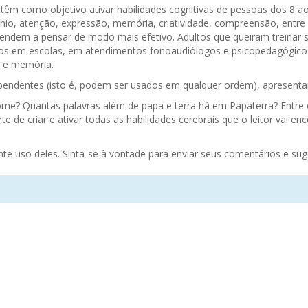
e têm como objetivo ativar habilidades cognitivas de pessoas dos 8
ínio, atenção, expressão, memória, criatividade, compreensão, entre 
rendem a pensar de modo mais efetivo. Adultos que queiram treinar 
ados em escolas, em atendimentos fonoaudiólogos e psicopedagógico
e e memória.
pendentes (isto é, podem ser usados em qualquer ordem), apresentan
me? Quantas palavras além de papa e terra há em Papaterra? Entre 
te de criar e ativar todas as habilidades cerebrais que o leitor vai e
te uso deles. Sinta-se à vontade para enviar seus comentários e sug