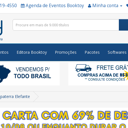
519-4550
Agenda de Eventos Booktoy
Minha conta
ntos
Editora Booktoy
Promoções
Pacotes
Softwares
paterra Elefante