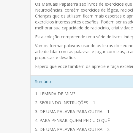
Os Manuais Papaterra são livros de exercícios qu
Neurociências, contém exercícios de lógica, racioc
Crianças que os utilizam ficam mais espertas e ap
exercícios interessantes desafios. Podem ser us
melhorar sua capacidade de raciocínio, criatividad
Esta coleção compreende uma série de livros inde
Vamos formar palavras usando as letras do seu no
arte de lidar com as palavras e jogar com elas, a ar
propostas e desafios.
Espero que você também os aprecie e faça excelen
Sumário
1. LEMBRA DE MIM?
2. SEGUINDO INSTRUÇÕES – 1
3. DE UMA PALAVRA PARA OUTRA – 1
4. PARA PENSAR: QUEM PEDIU O QUÊ
5. DE UMA PALAVRA PARA OUTRA – 2