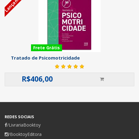
Lançamento
Frete Grátis
Tratado de Psicomotricidade
R$
406,00
REDES SOCIAIS
/LivrariaBooktoy
/BooktoyEditora