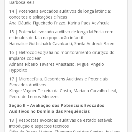
Barbosa Reis
14 | Potenciais evocados auditivos de longa latência:
conceitos e aplicações clínicas
Ana Cláudia Figueiredo Frizzo, Karina Paes Advíncula
15 | Potencial evocado auditivo de longa latência com
estímulos de fala na população infantil
Hannalice Gottschalck Cavalcanti, Sheila Andreoli Balen
16 | Eletrococleografia no monitoramento cirúrgico do
implante coclear
Adriana Ribeiro Tavares Anastasio, Miguel Angelo
Hyppolito
17 | Microcefalia, Desordens Auditivas e Potenciais
Evocados Auditivos
Klinger Vagner Teixeira da Costa, Mariana Carvalho Leal,
Pedro de Lemos Menezes
Seção II − Avaliação dos Potenciais Evocados
Auditivos no Domínio das Frequências
18 | Respostas evocadas auditivas de estado estável:
introdução e aspectos técnicos
Érika da Rocha Mahon, Thamara Suzi dos Santos, Josilene