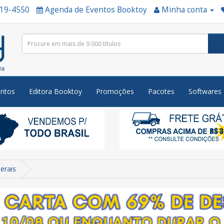
519-4550
Agenda de Eventos Booktoy
Minha conta
ntos
Editora Booktoy
Promoções
Pacotes
Softwares
erais