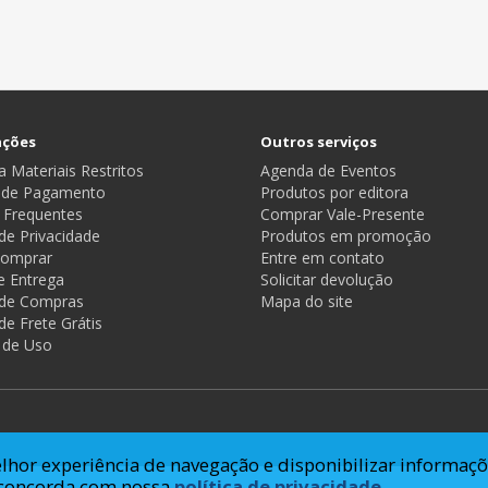
ações
Outros serviços
 Materiais Restritos
Agenda de Eventos
 de Pagamento
Produtos por editora
 Frequentes
Comprar Vale-Presente
 de Privacidade
Produtos em promoção
omprar
Entre em contato
e Entrega
Solicitar devolução
a de Compras
Mapa do site
 de Frete Grátis
 de Uso
lhor experiência de navegação e disponibilizar informaçõ
ê concorda com nossa
política de privacidade.