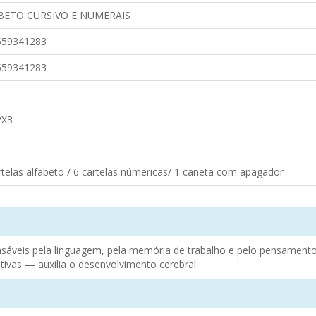
BETO CURSIVO E NUMERAIS
559341283
559341283
2X3
rtelas alfabeto / 6 cartelas númericas/ 1 caneta com apagador
onsáveis pela linguagem, pela memória de trabalho e pelo pensamen
tivas — auxilia o desenvolvimento cerebral.