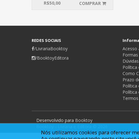
R$
50,00
COMPRAR
REDES SOCIAIS
Inform
/LivrariaBooktoy
Acesso a
Formas
/BooktoyEditora
Dúvidas
Política
Como C
Prazo d
Polític
Política
Termos
Desenvolvido para
Booktoy
Booktoy - Livraria e Editora © 2026
Nós utilizamos cookies para oferecer me
Ao continuar navegando neste site voc