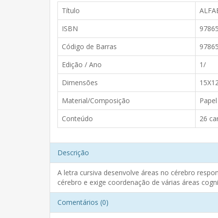
Título
ALFA
ISBN
9786
Código de Barras
9786
Edição / Ano
1/
Dimensões
15X1
Material/Composição
Papel
Conteúdo
26 ca
Descrição
A letra cursiva desenvolve áreas no cérebro resp
cérebro e exige coordenação de várias áreas cogni
Comentários (0)