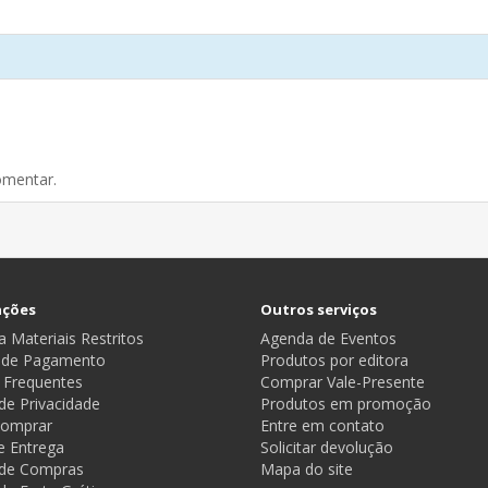
omentar.
ações
Outros serviços
 Materiais Restritos
Agenda de Eventos
 de Pagamento
Produtos por editora
 Frequentes
Comprar Vale-Presente
 de Privacidade
Produtos em promoção
omprar
Entre em contato
e Entrega
Solicitar devolução
a de Compras
Mapa do site