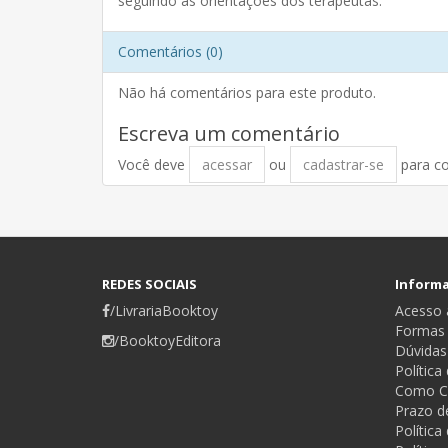
seguindo as orientações dos terapeutas.
Comentários (0)
Não há comentários para este produto.
Escreva um comentário
Você deve
acessar
ou
cadastrar-se
para c
REDES SOCIAIS
Inform
/LivrariaBooktoy
Acesso a
Formas
/BooktoyEditora
Dúvidas
Política
Como C
Prazo d
Polític