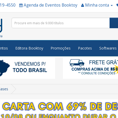
519-4550
Agenda de Eventos Booktoy
Minha conta
ntos
Editora Booktoy
Promoções
Pacotes
Softwares
Fases