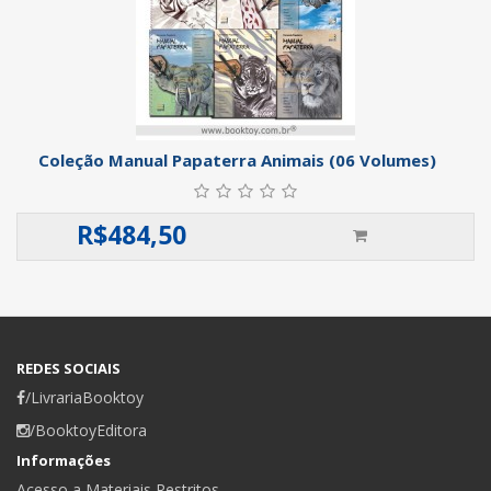
Coleção Manual Papaterra Animais (06 Volumes)
R$
484,50
REDES SOCIAIS
/LivrariaBooktoy
/BooktoyEditora
Informações
Acesso a Materiais Restritos