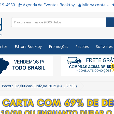
519-4550
Agenda de Eventos Booktoy
Minha conta
ntos
Editora Booktoy
Promoções
Pacotes
Softwares
Pacote Deglutição/Disfagia 2025 (04 LIVROS)