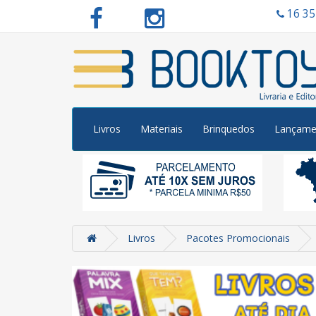
16 3
Livros
Materiais
Brinquedos
Lançame
Livros
Pacotes Promocionais