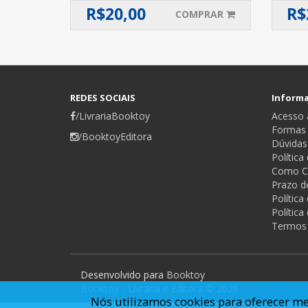
R$
20,00
R$
COMPRAR
REDES SOCIAIS
Inform
/LivrariaBooktoy
Acesso a
Formas
/BooktoyEditora
Dúvidas
Política
Como C
Prazo d
Polític
Política
Termos
Desenvolvido para
Booktoy
Booktoy - Livraria e Editora © 2026
Nós utilizamos cookies para oferecer me