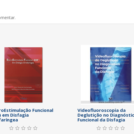
omentar.
roEstimulação Funcional
Videofluoroscopia da
) em Disfagia
Deglutição no Diagnósti
faríngea
Funcional da Disfagia