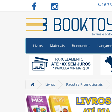
16 3
Livros
Materiais
Brinquedos
Lançame
Livros
Pacotes Promocionais