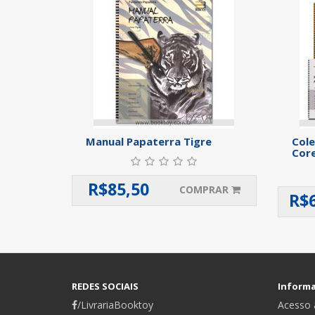
Manual Papaterra Tigre
Cole
Core
R$
85,50
COMPRAR
R$
REDES SOCIAIS
Inform
/LivrariaBooktoy
Acesso a