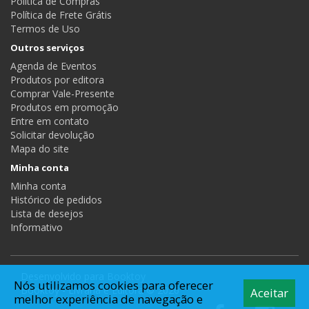
Política de Compras
Política de Frete Grátis
Termos de Uso
Outros serviços
Agenda de Eventos
Produtos por editora
Comprar Vale-Presente
Produtos em promoção
Entre em contato
Solicitar devolução
Mapa do site
Minha conta
Minha conta
Histórico de pedidos
Lista de desejos
Informativo
Desenvolvido para
Booktoy
Nós utilizamos cookies para oferecer
Booktoy - Livraria e Editora © 2026
Aceitar
melhor experiência de navegação e