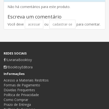
Não há comentários para este produto.
Escreva um comentário
Você deve
acessar
ou
cadastrar-se
para comentar.
REDES SOCIAIS
/LivrariaBooktoy
/BooktoyEditora
Informações
Acesso a Materiais Restritos
Formas de Pagamento
Dúvidas Frequentes
Política de Privacidade
Como Comprar
Prazo de Entrega