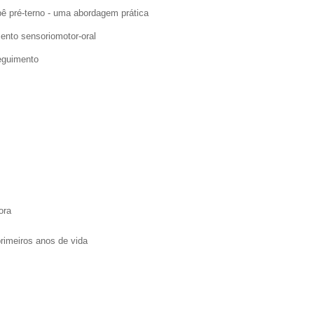
ê pré-terno - uma abordagem prática
ento sensoriomotor-oral
eguimento
ora
rimeiros anos de vida