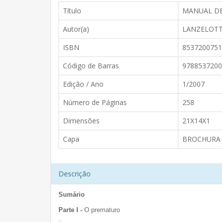
Título
MANUAL DE
Autor(a)
LANZELOT
ISBN
8537200751
Código de Barras
9788537200
Edição / Ano
1/2007
Número de Páginas
258
Dimensões
21X14X1
Capa
BROCHURA
Descrição
Sumário
Parte I -
O prematuro