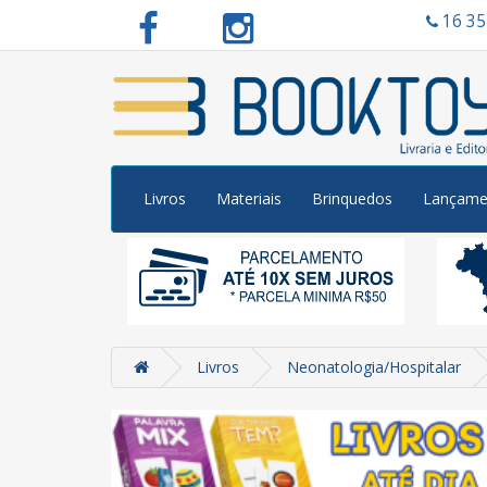
16 3
Livros
Materiais
Brinquedos
Lançame
Livros
Neonatologia/Hospitalar