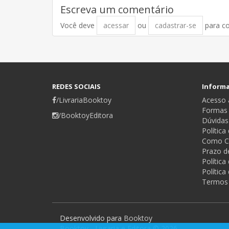
Escreva um comentário
Você deve
acessar
ou
cadastrar-se
para c
REDES SOCIAIS
Inform
/LivrariaBooktoy
Acesso a
Formas
/BooktoyEditora
Dúvidas
Política
Como C
Prazo d
Polític
Política
Termos
Desenvolvido para
Booktoy
Booktoy - Livraria e Editora © 2026