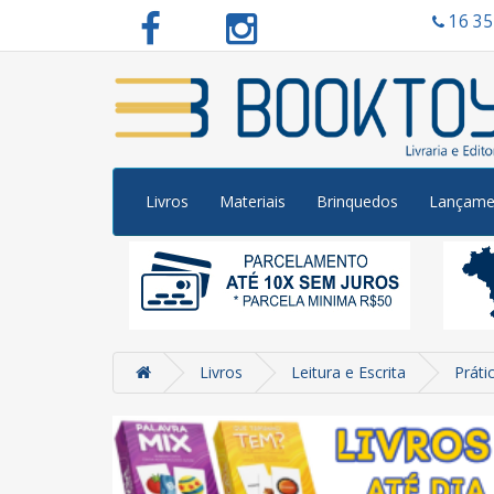
16 3
Livros
Materiais
Brinquedos
Lançame
Livros
Leitura e Escrita
Práti