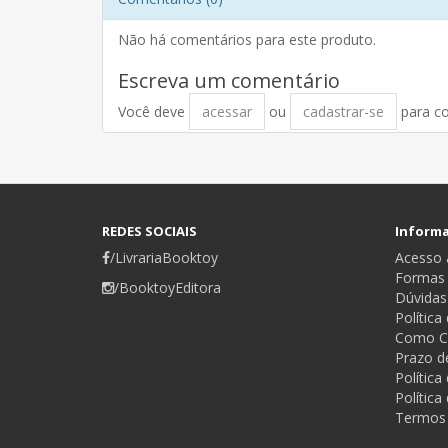
Não há comentários para este produto.
Escreva um comentário
Você deve
acessar
ou
cadastrar-se
para c
REDES SOCIAIS
Inform
/LivrariaBooktoy
Acesso a
Formas
/BooktoyEditora
Dúvidas
Política
Como C
Prazo d
Polític
Política
Termos