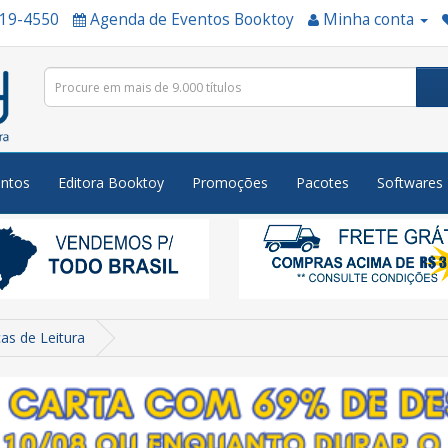
519-4550
Agenda de Eventos Booktoy
Minha conta
ntos
Editora Booktoy
Promoções
Pacotes
Softwares
cas de Leitura