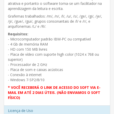
atrativa e portanto o software torna-se um facilitador na
aprendizagem da leitura e escrita.
Grafemas trabalhados: /m/, /n/, /l/, /u/, /s/, /ge/, /gi/, /je/,
/ji/, /gue/, /gui/, grupos consonantais de /l/ e /r/, e
arquifonemas /L/ e /R/.
Requisitos:
- Microcomputador padrão IBM-PC ou compatível
- 4 Gb de memória RAM
- HD com 150 MB livres
- Placa de vídeo com suporte high color (1024 x 768 ou
superior)
- Processador de 2 GHz
- Placa de som e caixas acústicas
- Conexão à internet
- Windows 7-SP2/8/10
* VOCÊ RECEBERÁ O LINK DE ACESSO DO SOFT VIA E-
MAIL EM ATÉ 2 DIAS ÚTEIS. (NÃO ENVIAMOS O SOFT
FÍSICO)
Licença de Uso