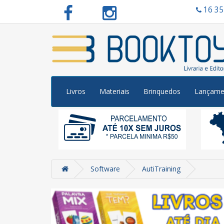
16 3
Livros
Materiais
Brinquedos
Lançame
Software
AutiTraining