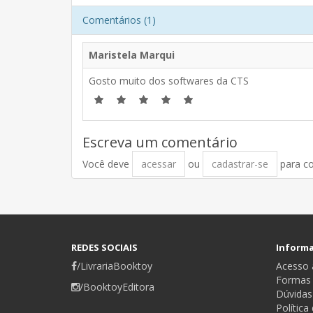
Comentários (1)
Maristela Marqui
Gosto muito dos softwares da CTS
Escreva um comentário
Você deve
acessar
ou
cadastrar-se
para c
REDES SOCIAIS
Inform
/LivrariaBooktoy
Acesso a
Formas
/BooktoyEditora
Dúvidas
Política