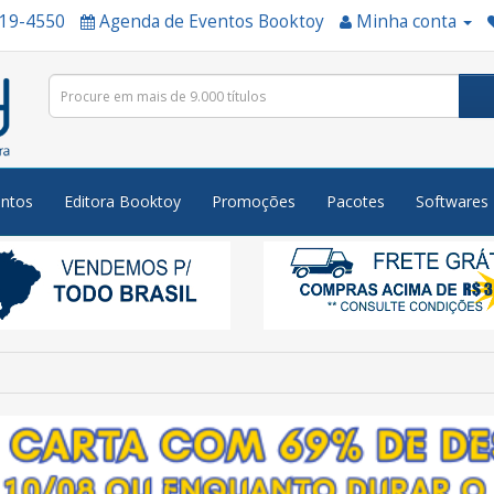
519-4550
Agenda de Eventos Booktoy
Minha conta
ntos
Editora Booktoy
Promoções
Pacotes
Softwares