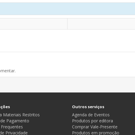
omentar.
ações
Outros serviços
 Materiais Restritos
Agenda de Eventos
 de Pagamento
Produtos por editora
 Frequentes
Comprar Vale-Presente
 de Privacidade
Produtos em promoção