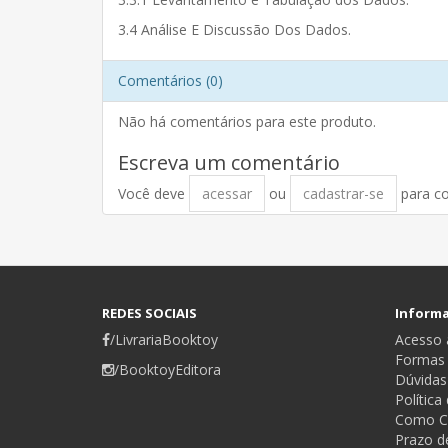
3.4 Análise E Discussão Dos Dados.
Comentários (0)
Não há comentários para este produto.
Escreva um comentário
Você deve
acessar
ou
cadastrar-se
para c
REDES SOCIAIS
Inform
/LivrariaBooktoy
Acesso a
Formas
/BooktoyEditora
Dúvidas
Política
Como C
Prazo d