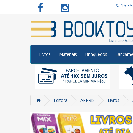
16 3
Livros
Materiais
Brinquedos
Lançame
Editora
APPRIS
Livros