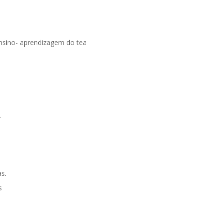
nsino- aprendizagem do tea
.
as.
os