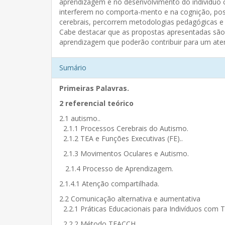
aprendizagem e no desenvolvimento do indivíduo 
interferem no comporta-mento e na cognição, poss
cerebrais, percorrem metodologias pedagógicas e
Cabe destacar que as propostas apresentadas são
aprendizagem que poderão contribuir para um ate
Sumário
Primeiras Palavras.
2 referencial teórico
2.1 autismo..
2.1.1 Processos Cerebrais do Autismo.
2.1.2 TEA e Funções Executivas (FE)..
2.1.3 Movimentos Oculares e Autismo.
2.1.4 Processo de Aprendizagem.
2.1.4.1 Atenção compartilhada.
2.2 Comunicação alternativa e aumentativa
2.2.1 Práticas Educacionais para Indivíduos com
2.2.2 Método TEACCH..