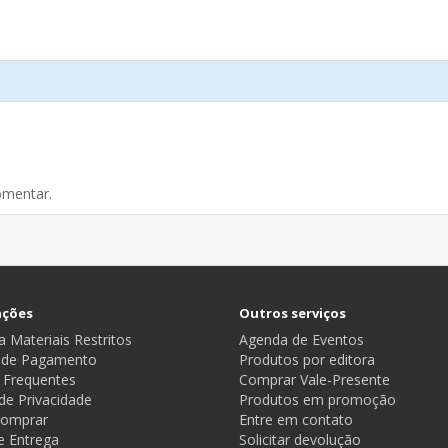
omentar.
ações
Outros serviços
 Materiais Restritos
Agenda de Eventos
 de Pagamento
Produtos por editora
 Frequentes
Comprar Vale-Presente
 de Privacidade
Produtos em promoção
omprar
Entre em contato
e Entrega
Solicitar devolução