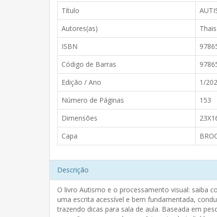
Título
AUTI
Autores(as)
Thais
ISBN
9786
Código de Barras
9786
Edição / Ano
1/20
Número de Páginas
153
Dimensões
23X1
Capa
BRO
Descrição
O livro Autismo e o processamento visual: saiba 
uma escrita acessível e bem fundamentada, conduz
trazendo dicas para sala de aula. Baseada em pe