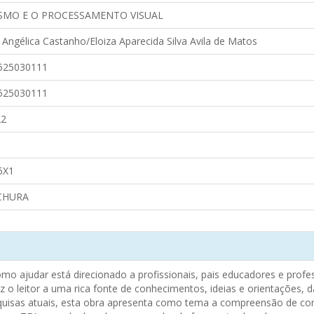
SMO E O PROCESSAMENTO VISUAL
 Angélica Castanho/Eloiza Aparecida Silva Avila de Matos
525030111
525030111
22
6X1
CHURA
como ajudar está direcionado a profissionais, pais educadores e pr
 o leitor a uma rica fonte de conhecimentos, ideias e orientações, 
squisas atuais, esta obra apresenta como tema a compreensão de co