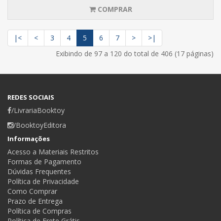
COMPRAR
|<
<
3
4
5
6
7
>
>|
Exibindo de 97 a 120 do total de 406 (17 páginas)
REDES SOCIAIS
/LivrariaBooktoy
/BooktoyEditora
Informações
Acesso a Materiais Restritos
Formas de Pagamento
Dúvidas Frequentes
Política de Privacidade
Como Comprar
Prazo de Entrega
Política de Compras
Política de Frete Grátis