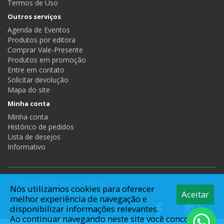
Termos de Uso
Outros serviços
Agenda de Eventos
Produtos por editora
Comprar Vale-Presente
Produtos em promoção
Entre em contato
Solicitar devolução
Mapa do site
Minha conta
Minha conta
Histórico de pedidos
Lista de desejos
Informativo
Desenvolvido para
Booktoy
Nós utilizamos cookies para oferecer
Booktoy - Livraria e Editora © 2026
Aceitar
melhor experiência de navegação e
disponibilizar informações relevantes.
Ao continuar navegando neste site você concorda