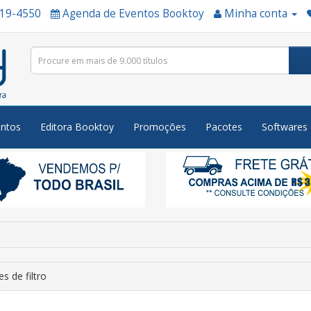
519-4550
Agenda de Eventos Booktoy
Minha conta
ntos
Editora Booktoy
Promoções
Pacotes
Softwares
s de filtro