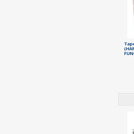
Tape
(HA
FUN