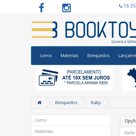
16 3
Livros
Materiais
Brinquedos
Lançame
Brinquedos
Baby
Livros
Opçõe
Materiais
Idade