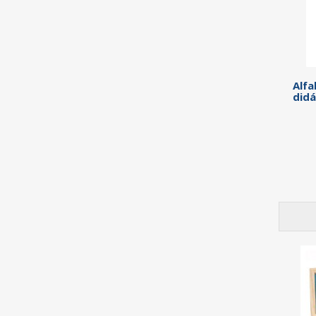
Alfa
didá