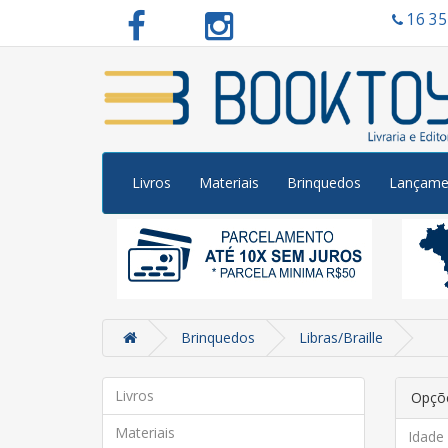
16 3
Livros
Materiais
Brinquedos
Lançame
Brinquedos
Libras/Braille
Livros
Opçõe
Materiais
Idade