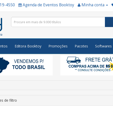
519-4550
Agenda de Eventos Booktoy
Minha conta
ntos
Editora Booktoy
Promoções
Pacotes
Softwares
s de filtro