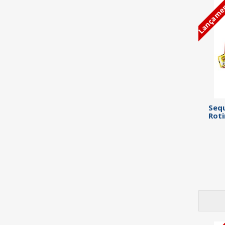
Lançame
Sequ
Roti