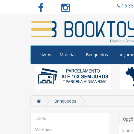
16 3
Livros
Materiais
Brinquedos
Lançame
Brinquedos
Livros
Opçõe
Materiais
Idade