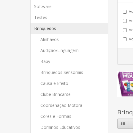
Software
Ac
Testes
Ac
Brinquedos
Ac
- Alinhavos
Ac
- Audição/Linguagem
- Baby
- Brinquedos Sensoriais
- Causa e Efeito
- Clube Brincante
- Coordenação Motora
Brin
- Cores e Formas
- Dominós Educativos