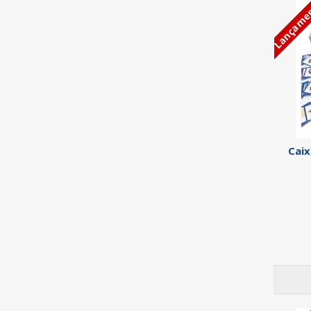
Lançame
Caix