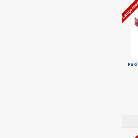
Lançame
Paki