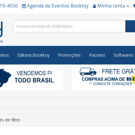
519-4550
Agenda de Eventos Booktoy
Minha conta
ntos
Editora Booktoy
Promoções
Pacotes
Softwares
s de filtro