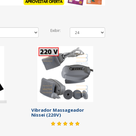
Exibir:
Vibrador Massageador
Nissei (220V)