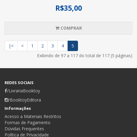
R$35,00
COMPRAR
|<
<
1
2
3
4
5
Exibindo de 97 a 117 do total de 117 (5 páginas)
REDES SOCIAIS
/LivrariaBooktoy
/BooktoyEditora
Informações
Acesso a Materiais Restritos
Formas de Pagamento
Dúvidas Frequentes
Política de Privacidade