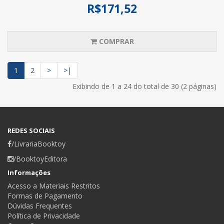
R$171,52
COMPRAR
1
2
>
>|
Exibindo de 1 a 24 do total de 30 (2 páginas)
REDES SOCIAIS
/LivrariaBooktoy
/BooktoyEditora
Informações
Acesso a Materiais Restritos
Formas de Pagamento
Dúvidas Frequentes
Política de Privacidade