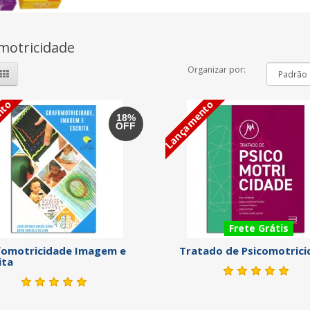
motricidade
Organizar por:
nto
Lançamento
18%
OFF
Frete Grátis
fomotricidade Imagem e
Tratado de Psicomotric
ita