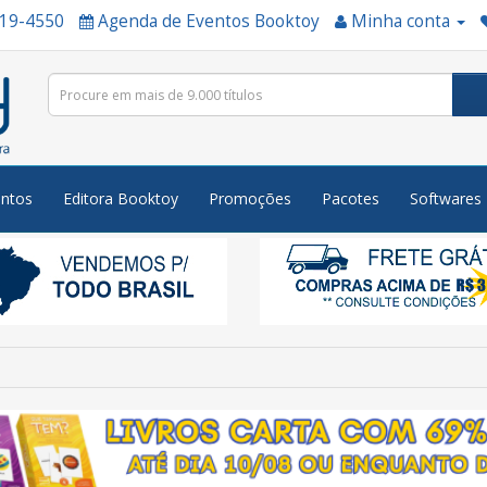
519-4550
Agenda de Eventos Booktoy
Minha conta
ntos
Editora Booktoy
Promoções
Pacotes
Softwares