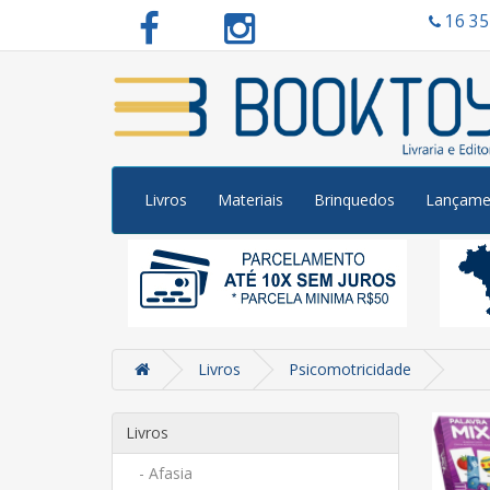
16 3
Livros
Materiais
Brinquedos
Lançame
Livros
Psicomotricidade
Livros
- Afasia