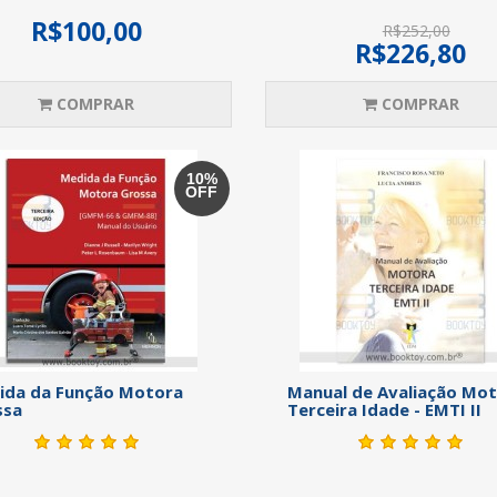
R$100,00
R$252,00
R$226,80
COMPRAR
COMPRAR
10%
OFF
ida da Função Motora
Manual de Avaliação Mo
ssa
Terceira Idade - EMTI II