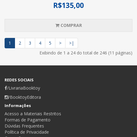
R$135,00
COMPRAR
1
2
3
4
5
>
>|
Exibindo de 1 a 24 do total de 246 (11 páginas)
REDES SOCIAIS
/LivrariaBooktoy
/BooktoyEditora
Informações
Acesso a Materiais Restritos
Formas de Pagamento
Dúvidas Frequentes
Política de Privacidade