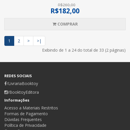
R$260,00
R$182,00
COMPRAR
1
2
>
>|
Exibindo de 1 a 24 do total de 33 (2 páginas)
REDES SOCIAIS
/LivrariaBooktoy
/BooktoyEditora
Informações
Acesso a Materiais Restritos
Formas de Pagamento
Dúvidas Frequentes
Política de Privacidade