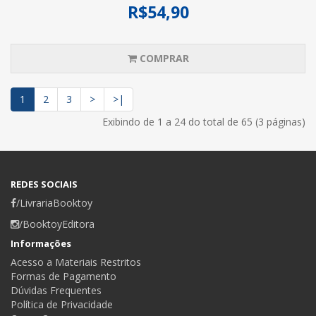
R$54,90
COMPRAR
1
2
3
>
>|
Exibindo de 1 a 24 do total de 65 (3 páginas)
REDES SOCIAIS
/LivrariaBooktoy
/BooktoyEditora
Informações
Acesso a Materiais Restritos
Formas de Pagamento
Dúvidas Frequentes
Política de Privacidade