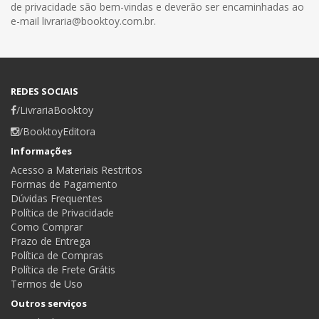
de privacidade são bem-vindas e deverão ser encaminhadas ao
e-mail livraria@booktoy.com.br.
REDES SOCIAIS
/LivrariaBooktoy
/BooktoyEditora
Informações
Acesso a Materiais Restritos
Formas de Pagamento
Dúvidas Frequentes
Política de Privacidade
Como Comprar
Prazo de Entrega
Política de Compras
Política de Frete Grátis
Termos de Uso
Outros serviços