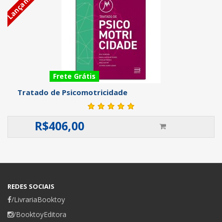
Lançamento
Frete Grátis
Tratado de Psicomotricidade
R$
406,00
REDES SOCIAIS
/LivrariaBooktoy
/BooktoyEditora