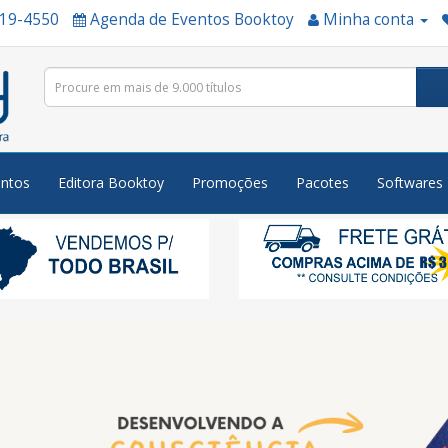
519-4550
Agenda de Eventos Booktoy
Minha conta
ntos
Editora Booktoy
Promoções
Pacotes
Softwares