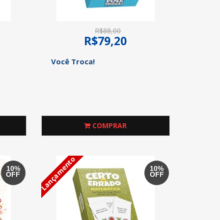
R$88,00
R$79,20
Você Troca!
COMPRAR
Lançamento
10%
10%
OFF
OFF