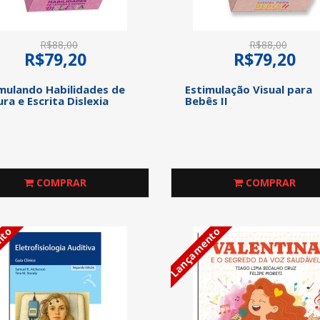
R$88,00
R$88,00
R$79,20
R$79,20
mulando Habilidades de
Estimulação Visual para
ura e Escrita Dislexia
Bebês II
COMPRAR
COMPRAR
nto
Lançamento