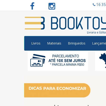
16 3
Livros
Materiais
Brinquedos
Lançame