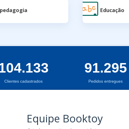
opedagogia
Educação
104.133
91.295
Clientes cadastrados
Pedidos entregues
Equipe Booktoy