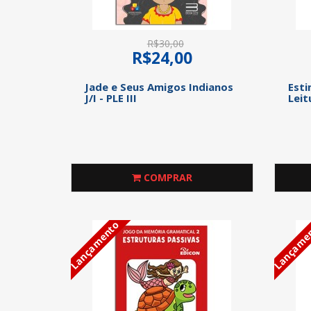
R$30,00
R$24,00
Jade e Seus Amigos Indianos
Esti
J/I - PLE III
Leit
COMPRAR
Lançamento
Lançame