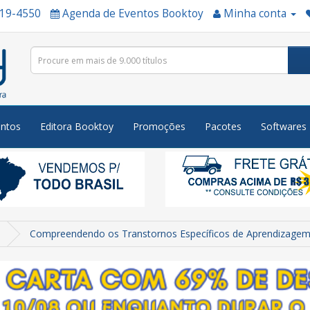
519-4550
Agenda de Eventos Booktoy
Minha conta
ntos
Editora Booktoy
Promoções
Pacotes
Softwares
Compreendendo os Transtornos Específicos de Aprendizagem 