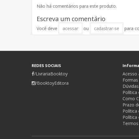
Não há comentários para este produto.
Escreva um comentário
Você deve
acessar
ou
cadastrar-se
para c
REDES SOCIAIS
Inform
/LivrariaBooktoy
Acesso a
Formas
/BooktoyEditora
Dúvidas
Política
Como C
Prazo d
Polític
Política
Termos