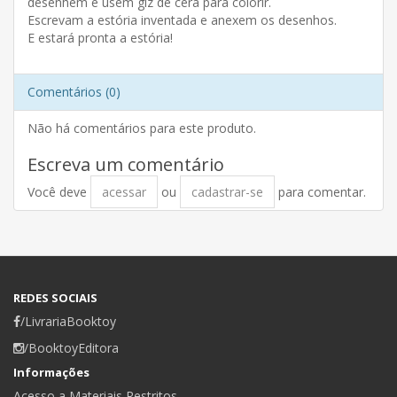
desenhem e usem giz de cera para colorir.
Escrevam a estória inventada e anexem os desenhos.
E estará pronta a estória!
Comentários (0)
Não há comentários para este produto.
Escreva um comentário
Você deve
acessar
ou
cadastrar-se
para comentar.
REDES SOCIAIS
/LivrariaBooktoy
/BooktoyEditora
Informações
Acesso a Materiais Restritos