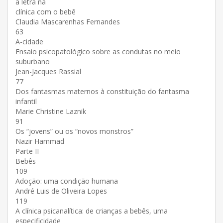
a letra na
clínica com o bebê
Claudia Mascarenhas Fernandes
63
A-cidade
Ensaio psicopatológico sobre as condutas no meio
suburbano
Jean-Jacques Rassial
77
Dos fantasmas maternos à constituição do fantasma
infantil
Marie Christine Laznik
91
Os “jovens” ou os “novos monstros”
Nazir Hammad
Parte II
Bebês
109
Adoção: uma condição humana
André Luis de Oliveira Lopes
119
A clínica psicanalítica: de crianças a bebês, uma
especificidade