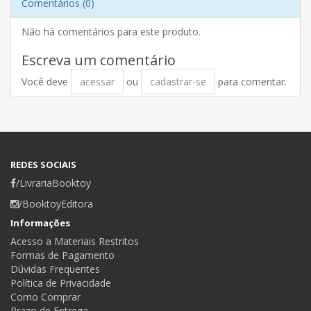
Comentários (0)
Não há comentários para este produto.
Escreva um comentário
Você deve
acessar
ou
cadastrar-se
para comentar.
REDES SOCIAIS
/LivrariaBooktoy
/BooktoyEditora
Informações
Acesso a Materiais Restritos
Formas de Pagamento
Dúvidas Frequentes
Política de Privacidade
Como Comprar
Prazo de Entrega