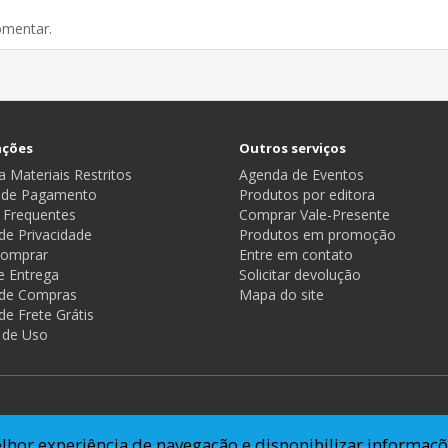
omentar.
ações
Outros serviços
 Materiais Restritos
Agenda de Eventos
 de Pagamento
Produtos por editora
 Frequentes
Comprar Vale-Presente
 de Privacidade
Produtos em promoção
omprar
Entre em contato
e Entrega
Solicitar devolução
a de Compras
Mapa do site
 de Frete Grátis
 de Uso
lhor experiência de navegação e disponibilizar informaçõ