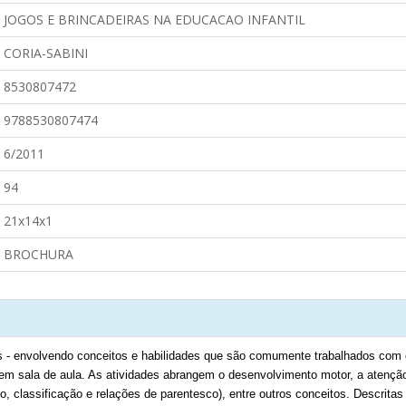
JOGOS E BRINCADEIRAS NA EDUCACAO INFANTIL
CORIA-SABINI
8530807472
9788530807474
6/2011
94
21x14x1
BROCHURA
s - envolvendo conceitos e habilidades que são comumente trabalhados com cr
 em sala de aula. As atividades abrangem o desenvolvimento motor, a atençã
mo, classificação e relações de parentesco), entre outros conceitos. Descrit