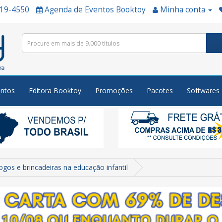
519-4550
Agenda de Eventos Booktoy
Minha conta
ntos
Editora Booktoy
Promoções
Pacotes
Softwares
ogos e brincadeiras na educação infantil