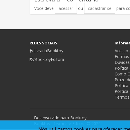
Você deve
acessar
ou
cadastrar-se
para c
REDES SOCIAIS
Inform
/LivrariaBooktoy
Acesso a
Formas
/BooktoyEditora
Dúvidas
Política
Como C
Prazo d
Polític
Política
Termos
Desenvolvido para
Booktoy
Booktoy - Livraria e Editora © 2026
Nós utilizamos cookies para oferecer me