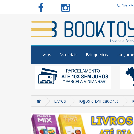
16 3
Livros
Materiais
Brinquedos
Lançame
Livros
Jogos e Brincadeiras
J