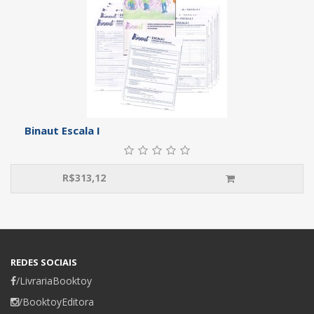
Binaut Escala I
R$
313,12
REDES SOCIAIS
/LivrariaBooktoy
/BooktoyEditora