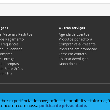
ações
Outros serviços
 Materiais Restritos
Agenda de Eventos
 de Pagamento
Produtos por editora
 Frequentes
Comprar Vale-Presente
 de Privacidade
Produtos em promoção
omprar
Entre em contato
e Entrega
Solicitar devolução
a de Compras
Mapa do site
 de Frete Grátis
 de Uso
lhor experiência de navegação e disponibilizar informaçõ
ê concorda com nossa
política de privacidade.