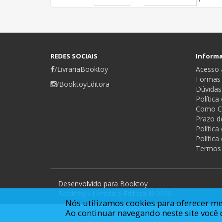
REDES SOCIAIS
Inform
/LivrariaBooktoy
Acesso a
Formas
/BooktoyEditora
Dúvidas
Política
Como C
Prazo d
Polític
Política
Termos
Desenvolvido para
Booktoy
Booktoy - Livraria e Editora © 2026
Nós utilizamos cookies para oferecer me
Ao continuar navegando neste site voc