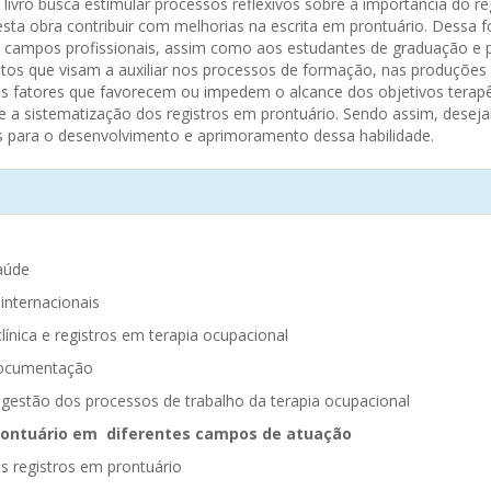
te livro busca estimular processos reflexivos sobre a importância do
esta obra contribuir com melhorias na escrita em prontuário. Dessa 
s campos profissionais, assim como aos estudantes de graduação e
s que visam a auxiliar nos processos de formação, nas produções cie
dos fatores que favorecem ou impedem o alcance dos objetivos terapê
te a sistematização dos registros em prontuário. Sendo assim, desej
s para o desenvolvimento e aprimoramento dessa habilidade.
 saúde
 internacionais
ínica e registros em terapia ocupacional
 documentação
a gestão dos processos de trabalho da terapia ocupacional
prontuário em diferentes campos de atuação
os registros em prontuário