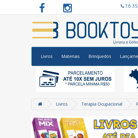
16 3
Livros
Materiais
Brinquedos
Lançame
Livros
Terapia Ocupacional
P