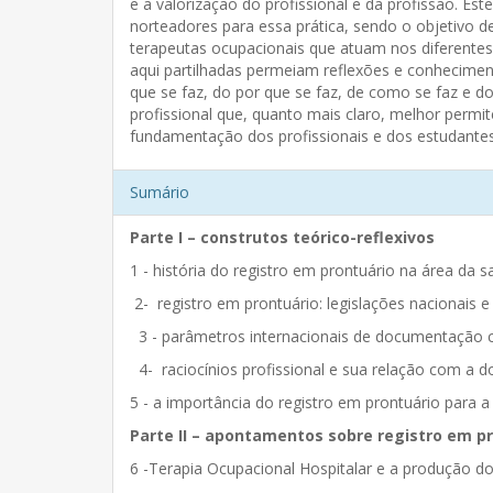
e a valorização do profissional e da profissão. Es
norteadores para essa prática, sendo o objetivo d
terapeutas ocupacionais que atuam nos diferente
aqui partilhadas permeiam reflexões e conhecimento
que se faz, do por que se faz, de como se faz e 
profissional que, quanto mais claro, melhor permi
fundamentação dos profissionais e dos estudante
Sumário
Parte I – construtos teórico-reflexivos
1 - história do registro em prontuário na área da
2- registro em prontuário: legislações nacionais e
3 - parâmetros internacionais de documentação cl
4- raciocínios profissional e sua relação com a
5 - a importância do registro em prontuário para 
Parte II – apontamentos sobre registro em 
6 -Terapia Ocupacional Hospitalar e a produção d