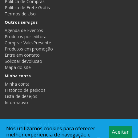
Política de Compras
Política de Frete Grátis
Termos de Uso
Outros serviços
Agenda de Eventos
Produtos por editora
Comprar Vale-Presente
Produtos em promoção
Entre em contato
Solicitar devolução
Mapa do site
Minha conta
Minha conta
Histórico de pedidos
Lista de desejos
Informativo
Desenvolvido para
Booktoy
Nós utilizamos cookies para oferecer
Booktoy - Livraria e Editora © 2026
Aceitar
melhor experiência de navegação e