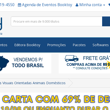
519-4550
Agenda de Eventos Booktoy
Minha conta
ntos
Editora Booktoy
Promoções
Pacotes
Softwares
as Visuais Orientadas Animais Domésticos