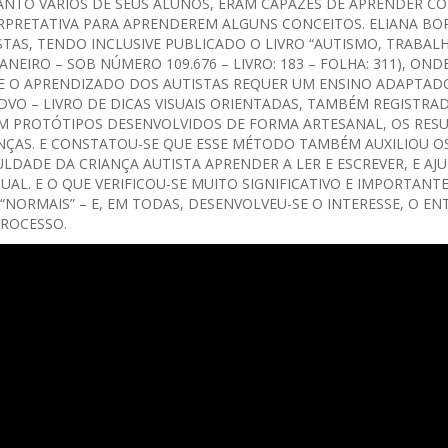
QUANTO VÁRIOS DE SEUS ALUNOS, ERAM CAPAZES DE APRENDER 
RPRETATIVA PARA APRENDEREM ALGUNS CONCEITOS. ELIANA BOR
TAS, TENDO INCLUSIVE PUBLICADO O LIVRO “AUTISMO, TRABAL
NEIRO – SOB NÚMERO 109.676 – LIVRO: 183 – FOLHA: 311), ON
E O APRENDIZADO DOS AUTISTAS REQUER UM ENSINO ADAPTAD
LDVO – LIVRO DE DICAS VISUAIS ORIENTADAS, TAMBÉM REGISTR
COM PROTÓTIPOS DESENVOLVIDOS DE FORMA ARTESANAL, OS RE
NÇAS. E CONSTATOU-SE QUE ESSE MÉTODO TAMBÉM AUXILIOU OS 
ULDADE DA CRIANÇA AUTISTA APRENDER A LER E ESCREVER, E A
UAL. E O QUE VERIFICOU-SE MUITO SIGNIFICATIVO E IMPORTANT
 “NORMAIS” – E, EM TODAS, DESENVOLVEU-SE O INTERESSE, O 
ROCESSO.