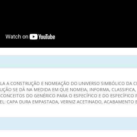
LA A CONSTRUÇÃO E NOMEAÇÃO DO UNIVERSO SIMBÓLICO DA CR
UÇÃO SE DÁ NA MEDIDA EM QUE NOMEIA, INFORMA, CLASSIFICA, 
NCEITOS DO GENÉRICO PARA O ESPECÍFICO E DO ESPECÍFICO P
VEL: CAPA DURA EMPASTADA, VERNIZ ACETINADO, ACABAMENTO 