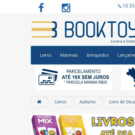
16 3
Livros
Materiais
Brinquedos
Lançame
Livros
Autismo
Livro de Dic