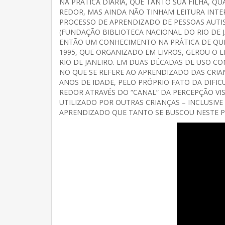
NA PRÁTICA DIÁRIA, QUE TANTO SUA FILHA, 
REDOR, MAS AINDA NÃO TINHAM LEITURA INTE
PROCESSO DE APRENDIZADO DE PESSOAS AUTIS
(FUNDAÇÃO BIBLIOTECA NACIONAL DO RIO DE JA
ENTÃO UM CONHECIMENTO NA PRÁTICA DE QU
1995, QUE ORGANIZADO EM LIVROS, GEROU O 
RIO DE JANEIRO. EM DUAS DÉCADAS DE USO 
NO QUE SE REFERE AO APRENDIZADO DAS CRIA
ANOS DE IDADE, PELO PRÓPRIO FATO DA DIFIC
REDOR ATRAVÉS DO “CANAL” DA PERCEPÇÃO VIS
UTILIZADO POR OUTRAS CRIANÇAS – INCLUSIVE
APRENDIZADO QUE TANTO SE BUSCOU NESTE P