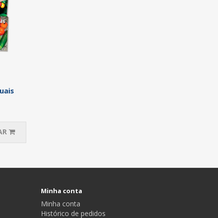
uais
AR
Minha conta
Minha conta
Histórico de pedidos