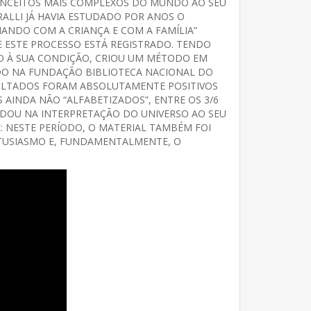
CONCEITOS MAIS COMPLEXOS DO MUNDO AO SEU
ALLI JÁ HAVIA ESTUDADO POR ANOS O
HANDO COM A CRIANÇA E COM A FAMÍLIA”
DE ESTE PROCESSO ESTÁ REGISTRADO. TENDO
O À SUA CONDIÇÃO, CRIOU UM MÉTODO EM
ADO NA FUNDAÇÃO BIBLIOTECA NACIONAL DO
SULTADOS FORAM ABSOLUTAMENTE POSITIVOS
AINDA NÃO “ALFABETIZADOS”, ENTRE OS 3/6
JUDOU NA INTERPRETAÇÃO DO UNIVERSO AO SEU
E: NESTE PERÍODO, O MATERIAL TAMBÉM FOI
ENTUSIASMO E, FUNDAMENTALMENTE, O