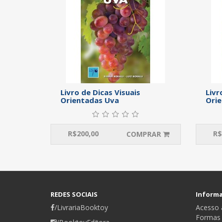
Livro de Dicas Visuais
Livr
Orientadas Uva
Orie
R$
200,00
R$
COMPRAR
REDES SOCIAIS
Inform
/LivrariaBooktoy
Acesso a
Formas