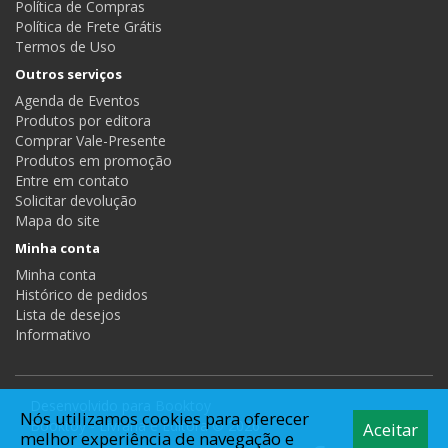
Política de Compras
Política de Frete Grátis
Termos de Uso
Outros serviços
Agenda de Eventos
Produtos por editora
Comprar Vale-Presente
Produtos em promoção
Entre em contato
Solicitar devolução
Mapa do site
Minha conta
Minha conta
Histórico de pedidos
Lista de desejos
Informativo
Desenvolvido para
Booktoy
Nós utilizamos cookies para oferecer
Booktoy - Livraria e Editora © 2026
Aceitar
melhor experiência de navegação e