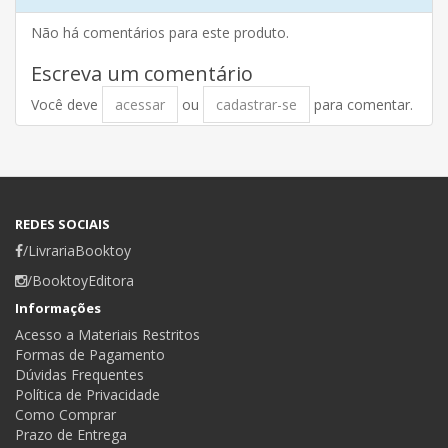
Não há comentários para este produto.
Escreva um comentário
Você deve
acessar
ou
cadastrar-se
para comentar.
REDES SOCIAIS
/LivrariaBooktoy
/BooktoyEditora
Informações
Acesso a Materiais Restritos
Formas de Pagamento
Dúvidas Frequentes
Política de Privacidade
Como Comprar
Prazo de Entrega