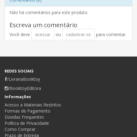
Não há comentários para este produto.
Escreva um comentário
Você deve
acessar
ou
cadastrar-se
para comentar.
REDES SOCIAIS
/LivrariaBooktoy
/BooktoyEditora
Informações
Acesso a Materiais Restritos
Formas de Pagamento
Dúvidas Frequentes
Política de Privacidade
Como Comprar
Prazo de Entrega