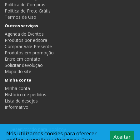
Política de Compras
Política de Frete Grátis
Termos de Uso
Outros serviços
Agenda de Eventos
Produtos por editora
Comprar Vale-Presente
Produtos em promoção
Entre em contato
Solicitar devolução
Mapa do site
Minha conta
Minha conta
Histórico de pedidos
Lista de desejos
Informativo
Desenvolvido para
Booktoy
Nós utilizamos cookies para oferecer
Booktoy - Livraria e Editora © 2026
Aceitar
melhor experiência de navegação e