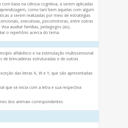
 com base na ciência cognitiva, a serem aplicadas
 de aprendizagem, como tam´bem aquelas com algum
áticas a serem realizadas por meio de estratégias
tencionais, executivas, psicomotoras, entre outras
Visa auxiliar famílias, pedagogos (as),
ar o repertório acerca do tema.
ncípio alfabético e na estimulação multissensorial:
s de brincadeiras estruturadas e de outras
exceção das letras K, W e Y, que são apresentadas
l que se inicia com a letra e sua respectiva
omes dos animais correspondentes.