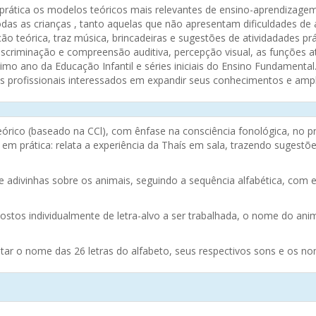
prática os modelos teóricos mais relevantes de ensino-aprendizagem
 todas as crianças , tanto aquelas que não apresentam dificuldades
ão teórica, traz música, brincadeiras e sugestões de atividadades pr
discriminação e compreensão auditiva, percepção visual, as funções a
timo ano da Educação Infantil e séries iniciais do Ensino Fundamental. 
s profissionais interessados em expandir seus conhecimentos e ampli
teórico (baseado na CCl), com ênfase na consciência fonológica, no pri
em prática: relata a experiência da Thaís em sala, trazendo sugestõe
 e adivinhas sobre os animais, seguindo a sequência alfabética, com 
stos individualmente de letra-alvo a ser trabalhada, o nome do anima
tar o nome das 26 letras do alfabeto, seus respectivos sons e os n