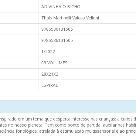
ADIVINHA O BICHO
Thaís Martinelli Valoto Velloni
9786586131505
9786586131505
1/2022
03 VOLUMES
28X21X2
ESPIRAL
 inspirado em um tema que desperta interesse nas crianças: a curiosi
ntes no nosso planeta. Tem como ponto de partida, auxiliar nas habil
iência fonológica, atrelada à estimulação multissensorial e ao princí