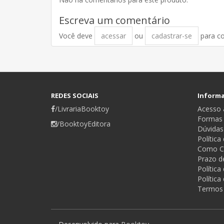
Escreva um comentário
Você deve
acessar
ou
cadastrar-se
para c
REDES SOCIAIS
Inform
/LivrariaBooktoy
Acesso a
Formas
/BooktoyEditora
Dúvidas
Política
Como C
Prazo d
Polític
Política
Termos