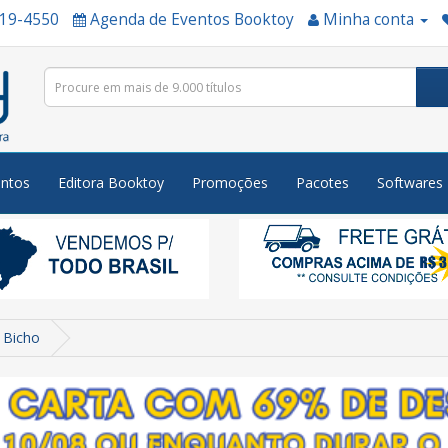
519-4550
Agenda de Eventos Booktoy
Minha conta
ntos
Editora Booktoy
Promoções
Pacotes
Softwares
 Bicho