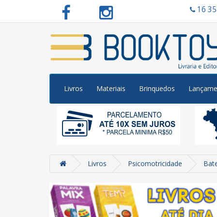
16 3
Livros
Materiais
Brinquedos
Lançame
Livros
Psicomotricidade
Bat