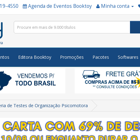
519-4550
Agenda de Eventos Booktoy
Minha conta
ntos
Editora Booktoy
Promoções
Pacotes
Softwares
eria de Testes de Organização Psicomotora