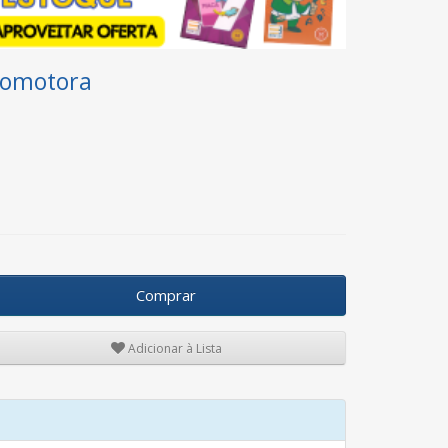
icomotora
Comprar
Adicionar à Lista