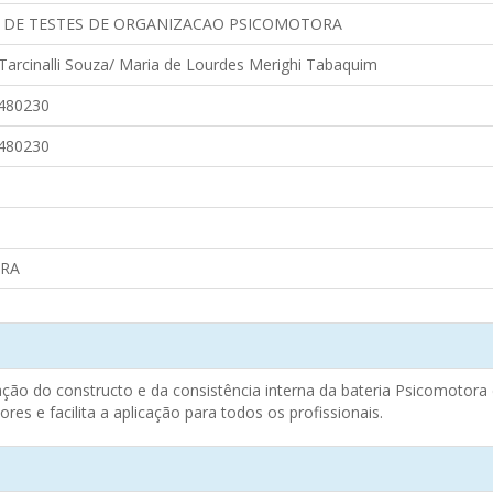
 DE TESTES DE ORGANIZACAO PSICOMOTORA
 Tarcinalli Souza/ Maria de Lourdes Merighi Tabaquim
480230
480230
RA
dação do constructo e da consistência interna da bateria Psicomotor
s e facilita a aplicação para todos os profissionais.