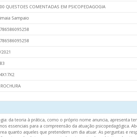
00 QUESTOES COMENTADAS EM PSICOPEDAGOGIA
imaia Sampaio
786586095258
786586095258
/2021
83
4X17X2
BROCHURA
ia: da teoria à prática, como o próprio nome anuncia, apresenta 
os essenciais para a compreensão da atuação psicopedagógica. Abor
 área quanto aqueles que pretendem um dia atuar. As perguntas e re