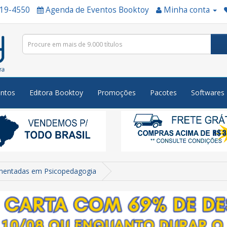
519-4550
Agenda de Eventos Booktoy
Minha conta
ntos
Editora Booktoy
Promoções
Pacotes
Softwares
mentadas em Psicopedagogia