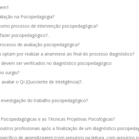
gem?.
aliação na Psicopedagogia?
 como processo de intervenção psicopedagógica?
 fazer psicopedagógico?..
processo de avaliação psicopedagógica?
a optam por realizar a anamnese ao final do processo diagnóstico?
e devem ser verificados no diagnóstico psicopedagógico
mo surgiu?
aliar o QI (Quociente de Inteligência)?..
e investigação do trabalho psicopedagógico?.
s Psicopedagógicas e as Técnicas Projetivas Psicológicas?
utros profissionais após a finalização de um diagnóstico psicopeda
pecífico de aprendizagem (com prejuízos na leitura, com prejuízos n