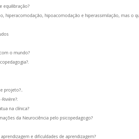
 equilibração?
o, hiperacomodação, hipoacomodação e hiperassimilação, mas o que 
tudos
o com o mundo?
sicopedagogia?.
e projeto?..
Rivière?.
tua na clínica?
rmações da Neurociência pelo psicopedagogo?
de aprendizagem e dificuldades de aprendizagem?