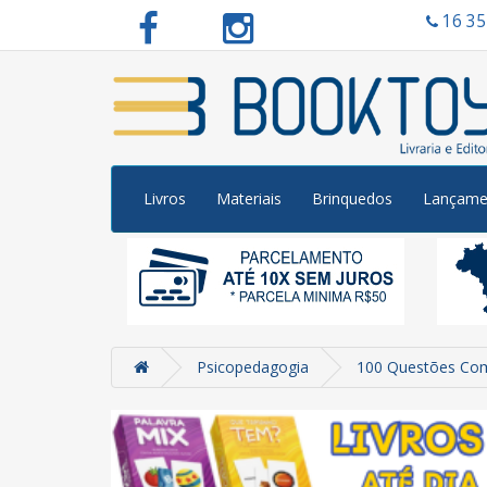
16 3
Livros
Materiais
Brinquedos
Lançame
Psicopedagogia
100 Questões Co