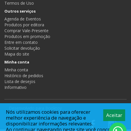
Termos de Uso
Outros serviços
Agenda de Eventos
Produtos por editora
Comprar Vale-Presente
Produtos em promoção
Entre em contato
Solicitar devolução
Mapa do site
Minha conta
Minha conta
Histórico de pedidos
Lista de desejos
Informativo
Desenvolvido para
Booktoy
Nós utilizamos cookies para oferecer
Booktoy - Livraria e Editora © 2026
Aceitar
melhor experiência de navegação e
disponibilizar informações relevantes.
Ao continuar navegando neste site você concorda