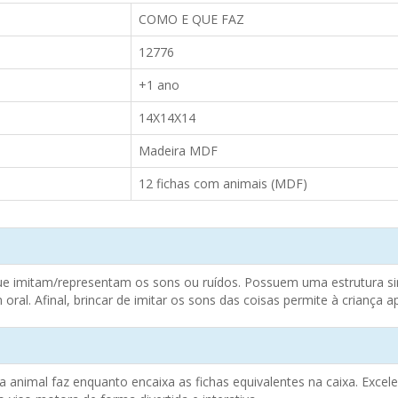
COMO E QUE FAZ
12776
+1 ano
14X14X14
Madeira MDF
12 fichas com animais (MDF)
 imitam/representam os sons ou ruídos. Possuem uma estrutura simp
ral. Afinal, brincar de imitar os sons das coisas permite à criança a
a animal faz enquanto encaixa as fichas equivalentes na caixa. Exce