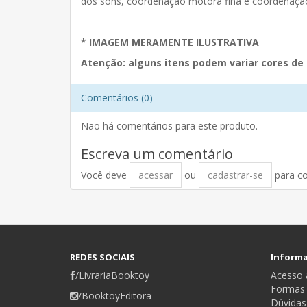
dos sons, coordenação motora fina e coordenação 
* IMAGEM MERAMENTE ILUSTRATIVA
Atenção: alguns itens podem variar cores de 
Comentários (0)
Não há comentários para este produto.
Escreva um comentário
Você deve
acessar
ou
cadastrar-se
para c
REDES SOCIAIS
Inform
/LivrariaBooktoy
Acesso a
Formas
/BooktoyEditora
Dúvidas