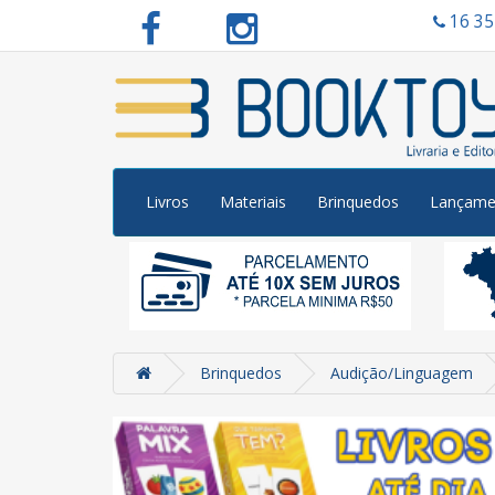
16 3
Livros
Materiais
Brinquedos
Lançame
Brinquedos
Audição/Linguagem