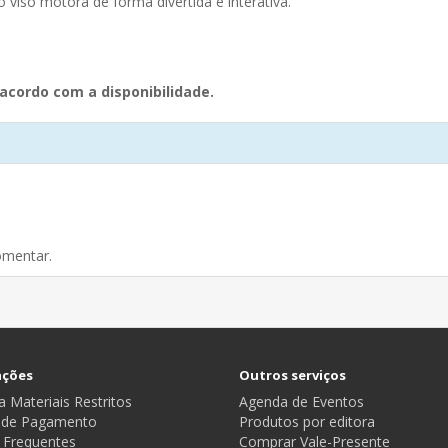
viso motora de forma divertida e interativa.
acordo com a disponibilidade.
omentar.
ações
Outros serviços
 Materiais Restritos
Agenda de Eventos
 de Pagamento
Produtos por editora
 Frequentes
Comprar Vale-Presente