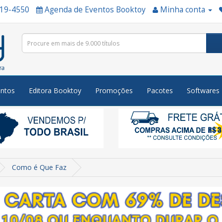
519-4550
Agenda de Eventos Booktoy
Minha conta
ntos
Editora Booktoy
Promoções
Pacotes
Softwares
Como é Que Faz