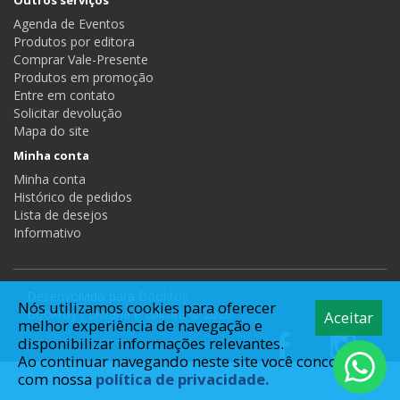
Agenda de Eventos
Produtos por editora
Comprar Vale-Presente
Produtos em promoção
Entre em contato
Solicitar devolução
Mapa do site
Minha conta
Minha conta
Histórico de pedidos
Lista de desejos
Informativo
Desenvolvido para
Booktoy
Nós utilizamos cookies para oferecer
Booktoy - Livraria e Editora © 2026
Aceitar
melhor experiência de navegação e
disponibilizar informações relevantes.
Ao continuar navegando neste site você concorda
com nossa
política de privacidade.