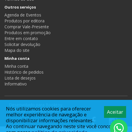
Outros serviços
Agenda de Eventos
Produtos por editora
Comprar Vale-Presente
Produtos em promoção
Entre em contato
Solicitar devolução
Mapa do site
Minha conta
Minha conta
Histórico de pedidos
Lista de desejos
Informativo
Desenvolvido para
Booktoy
Nós utilizamos cookies para oferecer
Booktoy - Livraria e Editora © 2026
Aceitar
melhor experiência de navegação e
disponibilizar informações relevantes.
Ao continuar navegando neste site você concorda