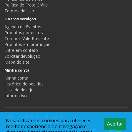
Política de Frete Grátis
Termos de Uso
Outros serviços
Agenda de Eventos
Produtos por editora
Comprar Vale-Presente
Produtos em promoção
Entre em contato
Solicitar devolução
Mapa do site
Minha conta
Minha conta
Histórico de pedidos
Lista de desejos
Informativo
Desenvolvido para
Booktoy
Nós utilizamos cookies para oferecer
Booktoy - Livraria e Editora © 2026
Aceitar
melhor experiência de navegação e