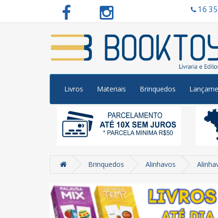
16 3
Livros
Materiais
Brinquedos
Lançame
Brinquedos
Alinhavos
Alinha