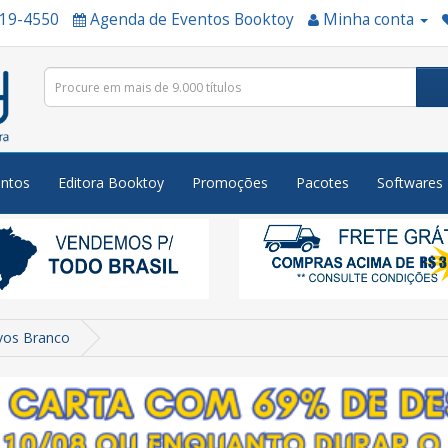
519-4550
Agenda de Eventos Booktoy
Minha conta
ntos
Editora Booktoy
Promoções
Pacotes
Softwares
vos Branco