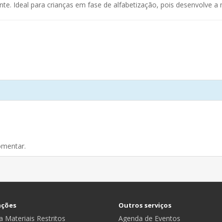
e. Ideal para crianças em fase de alfabetização, pois desenvolve a mo
omentar.
ações
Outros serviços
 Materiais Restritos
Agenda de Eventos