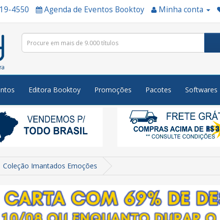
519-4550
Agenda de Eventos Booktoy
Minha conta
ntos
Editora Booktoy
Promoções
Pacotes
Softwares
Coleção Imantados Emoções