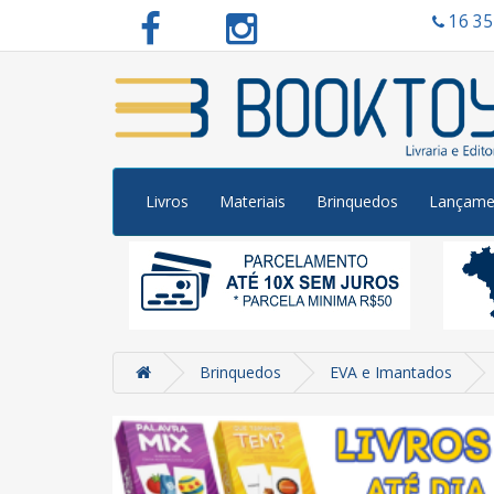
16 3
Livros
Materiais
Brinquedos
Lançame
Brinquedos
EVA e Imantados