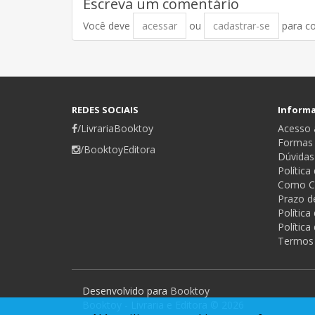
Escreva um comentário
Você deve
acessar
ou
cadastrar-se
para c
REDES SOCIAIS
Inform
/LivrariaBooktoy
Acesso a
Formas
/BooktoyEditora
Dúvidas
Política
Como C
Prazo d
Polític
Política
Termos
Desenvolvido para
Booktoy
Booktoy - Livraria e Editora © 2026